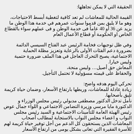
الحقيقة التي لا يمكن تجاهلها:
القيمة الحالية للمعاشات لم تعد كافية لتغطية أبسط الاحتياجات،
وهو ما لا يليق بمن قدموا سنوات عمرهم في خدمة هذا الوطن ما
يزيد عن 36 أو 40 عاماً فى خدمة الوطن و فى عملهم سواء بالقطاع
الخاص او الحكومة أو قطاع الأعمال العام
وفي ظل توجيهات فخامة الرئيس عبد الفتاح السيسي الدائمة
بضرورة دعم الفئات الأولى بالرعاية وتعزيز مظلة الحماية
الاجتماعية، يصبح التحرك العاجل في هذا الملف ضرورة حتمية
وليس خيارا.
المعاش حق أصيل… وليس منحة،
والحفاظ على قيمته مسؤولية لا تحتمل التأجيل.
تحركي اليوم هدفه واضح:
زيادة عادلة للمعاشات، وربطها بارتفاع الأسعار، وضمان حياة كريمة
تليق بأصحابها.
نأمل تدخل الدكتور مصطفى مدبولي رئيس مجلس الوزراء و
الدكتورة مايا مرسي وزيرة التضامن الاجتماعي و اللواء جمال عوض
رئيس الهيئة العامة للتأمينات الاجتماعية و السيد رئيس مجلس
النواب و اعضاء مجلس النواب بالاستجابة لمطالب أصحاب
المعاشات الذين يستحقون كل الدعم من أجل توفير حياة كريمة لهم
للأسرة الفقيرة التي تعانى بشكل يومى من ارتفاع الأسعار