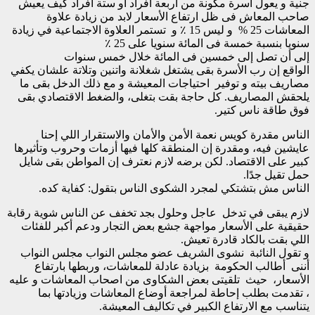
جنية و يعول أسرة مكونة من أربعة أفراد أو ستة أفراد كيف يعيش
صاحب المعاش فى ظل ارتفاع الأسعار لابد من زيادة علاوة
المعاشات 25 % و ليس 15 ٪ و تستمر العلاوة الاجتماعية في زيادة
سنويا بنسبة خمسة فى المائة سنويا على 25 ٪
إلى أن تصل إلى خمسين فى المائة خلال خمس سنوات
الواقع إن رب الأسرة بقى يشتغل شغلانة واتنين وتلاتة علشان يكفي
مصاريف بيته و توفير احتياجات المعيشة و مع ذلك الدخل بقى ما
يلحقش المصاريف. كل حاجة بقت بتغلى، والضغط الاقتصادي بقى
فوق طاقة ناس كتير.
الناس مقدرة كويس نعمة الأمن والأمان والاستقرار اللي إحنا
عايشين فيه، ومقدرة إن المنطقة كلها فيها أزمات وحروب وتأثيرها
كبير على الاقتصاد. لكن برضه لازم نعترف إن المواطن بقى شايل
حمل تقيل جدًا.
الناس مش بتشتكي لمجرد الشكوى الناس بتقول: كفاية كده.
لازم يبقى في تدخل عاجل وحلول بجد تخفف عن الناس شوية رقابة
حقيقية على الأسعار مواجهة جشع بعض التجار ودعم أكبر للفئات
اللي بقت بالكاد قادرة تعيش.
و تقول النائبة نشوى الشريف عضو مجلس النواب مجلس النواب
أننى أطالب الحكومة بزيادة عادلة للمعاشات، وربطها بارتفاع
الأسعار، حيث تلقيتى بعض الشكاوى من اصحاب المعاشات و عليه
، تقدمت بطلب إحاطة لمراجعة أوضاع المعاشات وزيادتها بما
يتناسب مع الارتفاع الكبير في تكاليف المعيشة.