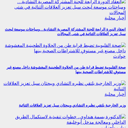
أخبار محلية
انعقاد الدورة الرابعة للجنة المشتركة المصرية التشادية…ومباحثات موسعة لبحث
سبل تعزيز العلاقات الثنائية في شتى المجالات
حوادث
صحة القليوبية تضبط قرابة طن من الحلاوة الطحينية المغشوشة داخل مصنع غير
مستوفٍ للاشتراطات الصحية ببنها
أخبار محلية
وزير الخارجية يلتقي نظيره التشادي ويبحثان سبل تعزيز العلاقات الثنائية
نواب وأحزاب